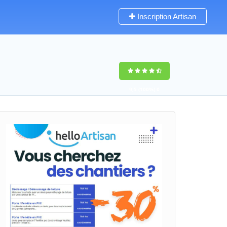
Inscription Artisan
9,5
(100%)
0
votes