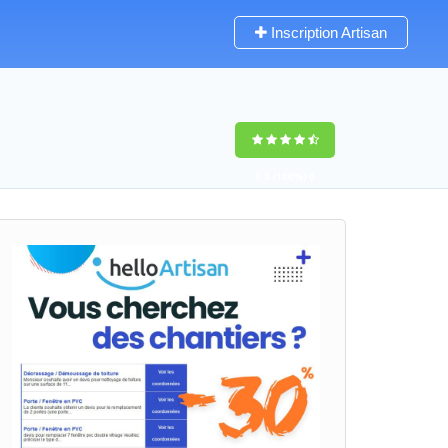
Inscription Artisan
9,5
(100%)
0
votes