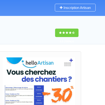
Inscription Artisan
9,5
(100%)
0
votes