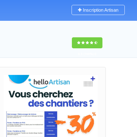
Inscription Artisan
9,5
(100%)
0
votes