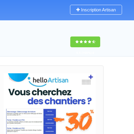
Inscription Artisan
9,5
(100%)
0
votes