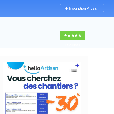
Inscription Artisan
9,5
(100%)
0
votes