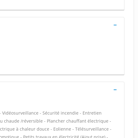
 Vidéosurveillance - Sécurité incendie - Entretien
 chaude /réversible - Plancher chauffant électrique -
trique à chaleur douce - Eolienne - Télésurveillance -
motique - Petits travaux en électricité (Ajout prise) -